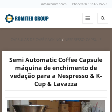
info@romiter.com
Phone:+86-18637275223
CÁPSULAS DE CAFÉ PACKING
/
NESPRESSO CAPSULE
SELAGEM ENCHIMENTO
/
ROTARY CAFÉ CAPSULE FILLING
Semi Automatic Coffee Capsule
máquina de enchimento de
vedação para a Nespresso & K-
Cup & Lavazza