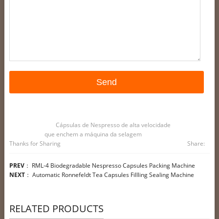
Cápsulas de Nespresso de alta velocidade
que enchem a máquina da selagem
Thanks for Sharing
Share:
PREV
：
RML-4 Biodegradable Nespresso Capsules Packing Machine
NEXT
：
Automatic Ronnefeldt Tea Capsules Fillling Sealing Machine
RELATED PRODUCTS