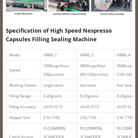
Specification of High Speed Nespresso
Capsules Filling Sealing Machine
Model
HRML-1
HRML-2
HRML-4
1800cups/hour
4800cups/hour
9600cups/h
Speed
(30pcs/min)
(80-100pcs/min)
(160-200pcs
Working Station
single lanes
two lanes
four lanes
Filling Range
0-20grams
0-20grams
0-20grams
Filling Accuracy
±0.05~0.15
±0.05~0.15
±0.05~0.15
Hopper Size
2.5L-110L
2.5L-110L
2.5L-110L
PLC(OMRON,
PLC(OMRON,
PLC(OMRON
Cotrol System
SCHNEIDER,
SCHNEIDER,
SCHNEIDER,