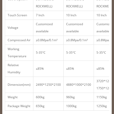
ROCKWELL)
ROCKWELL)
ROCKWELL)
Touch Screen
7 Inch
10 Inch
10 Inch
Customized
Customized
Customized
Voltage
available
available
available
Compressed Air
≥0.8Mpa/0.1m²
≥0.8Mpa/0.1m²
≥0.8Mpa/0.
Working
5-35°C
5-35°C
5-35°C
Temperature
Relative
≤85%
≤85%
≤85%
Humidity
3720*1200
Dimension(mm)
2490*1250*2100
4880*1000*2100
1750*1200
Weight
600kg
960kg
1150kg
Package Weight
650kg
1000kg
1250kg