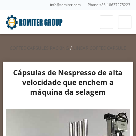
info@romiter.com
Phone:+86-18637275223
COFFEE CAPSULES PACKING
/
LINEAR COFFEE CAPSULE
FILLING
/
NESPRESSO CAPSULE FILLING SEALING
/
HOT
Cápsulas de Nespresso de alta
PRODUCTS
velocidade que enchem a
máquina da selagem