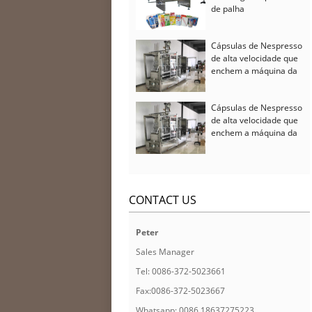
de palha
Cápsulas de Nespresso
de alta velocidade que
enchem a máquina da
selagem
Cápsulas de Nespresso
de alta velocidade que
enchem a máquina da
selagem
CONTACT US
Peter
Sales Manager
Tel: 0086-372-5023661
Fax:0086-372-5023667
Whatsapp: 0086 18637275223