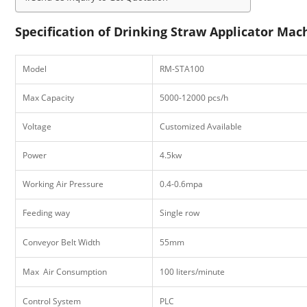
Specification of Drinking Straw Applicator Mac
Model
RM-STA100
Max Capacity
5000-12000 pcs/h
Voltage
Customized Available
Power
4.5kw
Working Air Pressure
0.4-0.6mpa
Feeding way
Single row
Conveyor Belt Width
55mm
Max Air Consumption
100 liters/minute
Control System
PLC