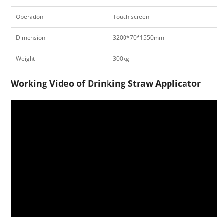
Operation
Touch screen
Dimension
3200*70*1550mm
Weight
300kg
Working Video of Drinking Straw Applicator