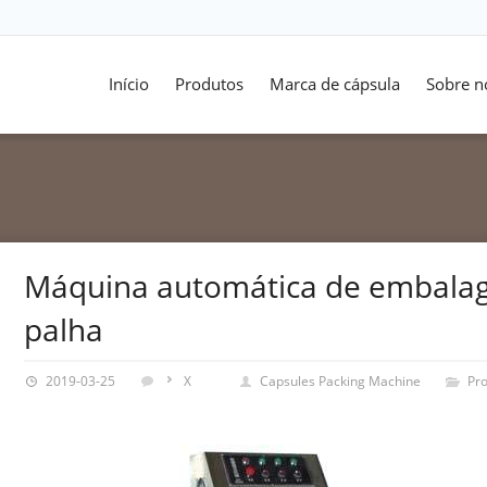
Início
Produtos
Marca de cápsula
Sobre n
Máquina automática de embalag
palha
2019-03-25
X
Capsules Packing Machine
Pr