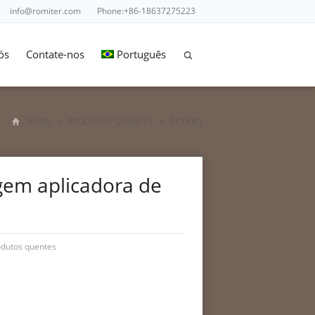
info@romiter.com
Phone:+86-18637275223
ós
Contate-nos
Português
HOME
>
PRODUTOS QUENTES
>
DETAILS
em aplicadora de
odutos quentes