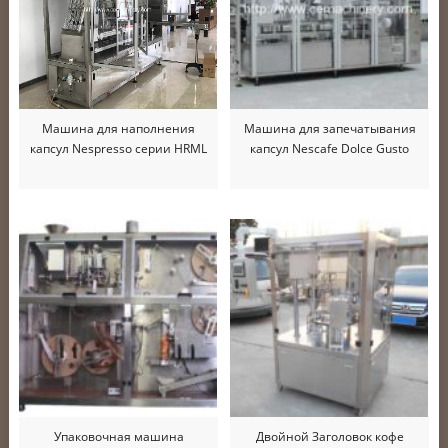
Машина для наполнения
Машина для запечатывания
капсул Nespresso серии HRML
капсул Nescafe Dolce Gusto
Упаковочная машина
Двойной Заголовок кофе