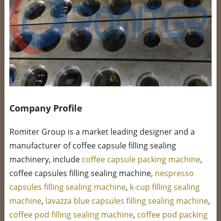
Company Profile
Romiter Group is a market leading designer and a
manufacturer of coffee capsule filling sealing
machinery, include
coffee capsule packing machine
,
coffee capsules filling sealing machine,
nespresso
capsules filling sealing machine
,
k-cup filling sealing
machine
,
lavazza blue capsules filling sealing machine
,
coffee pod filling sealing machine
,
coffee pod packing