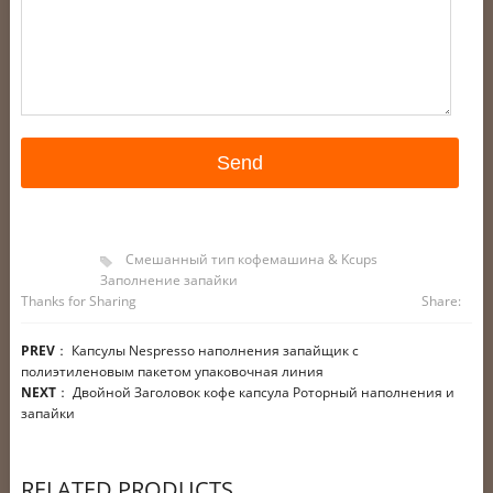
Смешанный тип кофемашина & Kcups
Заполнение запайки
Thanks for Sharing
Share:
PREV
：
Капсулы Nespresso наполнения запайщик с
полиэтиленовым пакетом упаковочная линия
NEXT
：
Двойной Заголовок кофе капсула Роторный наполнения и
запайки
RELATED PRODUCTS