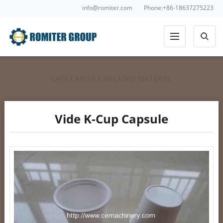
info@romiter.com
Phone:+86-18637275223
CAFÉ CAPSULE RALATED MATÉRIEL
Vide K-Cup Capsule