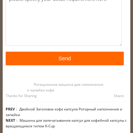
Ротационная машина для наполнения
и запайки кофе
Thanks for Sharing
Share:
PREV
：
Двойной Заголовок кофе капсула Роторный наполнения и
запайки
NEXT
：
Машина для запечатывания капсул для кофейной капсулы с
вращающимся типом K-Cup