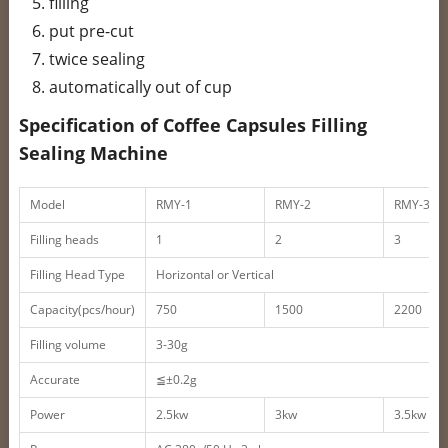
filling
put pre-cut
twice sealing
automatically out of cup
Specification of Coffee Capsules Filling
Sealing Machine
Model
RMY-1
RMY-2
RMY-3
Filling heads
1
2
3
Filling Head Type
Horizontal or Vertical
Capacity(pcs/hour)
750
1500
2200
Filling volume
3-30g
Accurate
≦±0.2g
Power
2.5kw
3kw
3.5kw