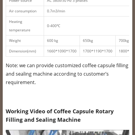
Power source
AC 380v/50 Hz 3 phases
Air consumption
0.7m3/min
Heating
0-400℃
temperature
Weight
600 kg
650kg
700kg
Dimension(mm)
1660*1090*1700
1700*1190*1700
1800*12
Note: we can provide customized coffee capsule filling
and sealing machine according to customer’s
requirement.
Working Video of Coffee Capsule Rotary
Filling and Sealing Machine