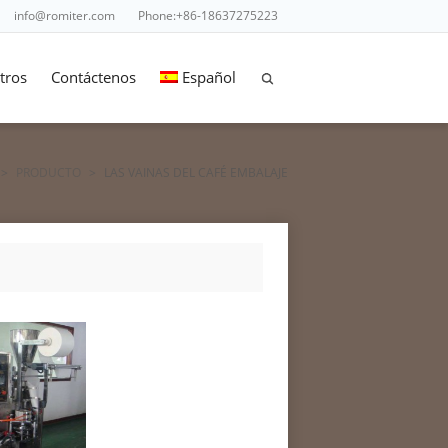
info@romiter.com
Phone:+86-18637275223
tros
Contáctenos
Español
>
PRODUCTO
>
LAS VAINAS DEL CAFÉ EMBALAJE