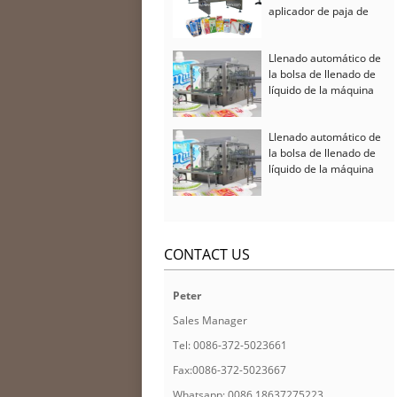
aplicador de paja de
beber
Llenado automático de
la bolsa de llenado de
líquido de la máquina
que capsula
Llenado automático de
la bolsa de llenado de
líquido de la máquina
que capsula
CONTACT US
Peter
Sales Manager
Tel: 0086-372-5023661
Fax:0086-372-5023667
Whatsapp: 0086 18637275223