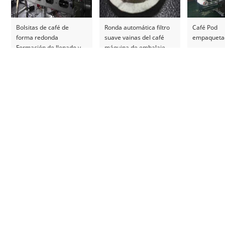
Bolsitas de café de
Ronda automática filtro
Café Pod
forma redonda
suave vainas del café
empaqueta
Formación de llenado y
máquina de embalaje
sellado de la máquina de
embalaje