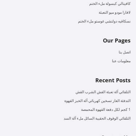
كافيتالي كبسولة ملء الختم
لافازا مودو ميو التعبئة
نسكافيه دولتشي غوستو ملء الختم
Our Pages
اتصل بنا
معلومات عنا
Recent Posts
التلقائي آلة تعبئة القش الشرب القش
التدفئة الغاز تسخين كهربائي آلة الخبز القهوة
1 كجم لكل دفعة القهوة المحمصة
التلقائي الوقوف الحقيبة السائل ملء آلة السد