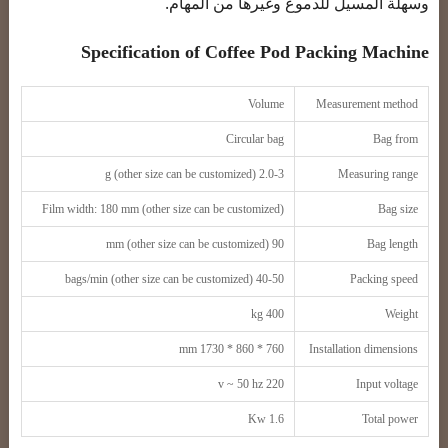
وسهلة المسيل للدموع وغيرها من المهام.
Specification of Coffee Pod Packing Machine
Volume
Measurement method
Circular bag
Bag from
2.0-3 g (other size can be customized)
Measuring range
Film width: 180 mm (other size can be customized)
Bag size
90 mm (other size can be customized)
Bag length
40-50 bags/min (other size can be customized)
Packing speed
400 kg
Weight
760 * 860 * 1730 mm
Installation dimensions
220 v ~ 50 hz
Input voltage
1.6 Kw
Total power