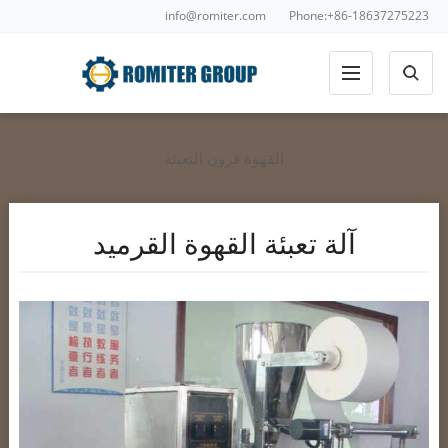
info@romiter.com
Phone:+86-18637275223
القهوة قرون التعبئة
آلة تعبئة القهوة القرميد