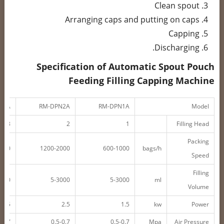
Clean spout
Arranging caps and putting on caps
Capping
Discharging.
Specification of Automatic Spout Pouch
Feeding Filling Capping Machine
N3A
RM-DPN2A
RM-DPN1A
Model
3
2
1
Filling Head
Packing
3000
1200-2000
600-1000
bags/h
Speed
Filling
3000
5-3000
5-3000
ml
Volume
2.5
2.5
1.5
kw
Power
-0.7
0.5-0.7
0.5-0.7
Mpa
Air Pressure