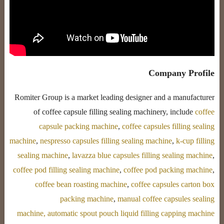
Company Profile
Romiter Group is a market leading designer and a manufacturer
of coffee capsule filling sealing machinery, include
coffee
capsule packing machine
,
coffee capsules filling sealing
machine
,
nespresso capsules filling sealing machine
,
k-cup filling
sealing machine
,
lavazza blue capsules filling sealing machine
,
coffee pod filling sealing machine
,
coffee pod packing machine
,
coffee bean roasting machine
,
coffee capsules carton box
packing machine
,
manual coffee capsules sealing
machine,
automatic spout pouch liquid filling capping machine