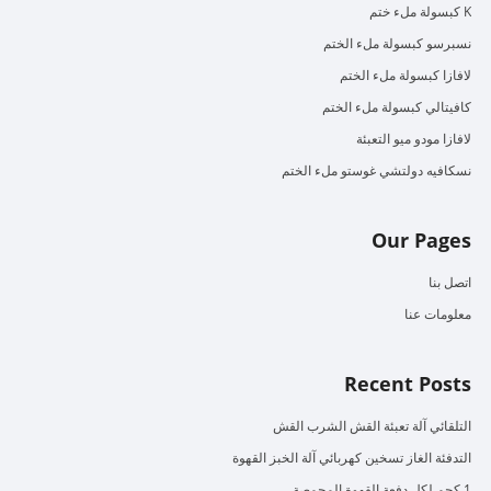
K كبسولة ملء ختم
نسبرسو كبسولة ملء الختم
لافازا كبسولة ملء الختم
كافيتالي كبسولة ملء الختم
لافازا مودو ميو التعبئة
نسكافيه دولتشي غوستو ملء الختم
Our Pages
اتصل بنا
معلومات عنا
Recent Posts
التلقائي آلة تعبئة القش الشرب القش
التدفئة الغاز تسخين كهربائي آلة الخبز القهوة
1 كجم لكل دفعة القهوة المحمصة