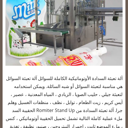
آلة تعبئة السدادة الأوتوماتيكية الكاملة للسوائل آلة تعبئة السوائل
هي مناسبة لتعبئة السوائل أو شبه السائلة. ويمكن استخدامه
لتعبئة جيلي ، حليب الصويا ، الزبادي ، المياه المعدنية ، عصير ،
آيس كريم ، زيت الطعام ، توابل ، نظف ، منظفات الغسيل وهلم
جرا. آلة تعبئة السدادة من Romiter Stand Up الحقيبة السد
ملء عملية كاملة التالية تشمل تحميل الحقيبة أوتوماتيكي ، كنس
، ملء الموضع ثابت ، احمرار النيتروجين ، صنبور نظيفة ، تغذية