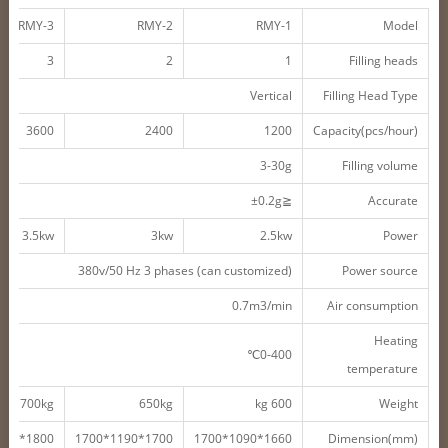
RMY-3
RMY-2
RMY-1
Model
3
2
1
Filling heads
Vertical
Filling Head Type
3600
2400
1200
Capacity(pcs/hour)
3-30g
Filling volume
≦±0.2g
Accurate
3.5kw
3kw
2.5kw
Power
380v/50 Hz 3 phases (can customized)
Power source
0.7m3/min
Air consumption
Heating
0-400℃
temperature
700kg
650kg
600 kg
Weight
1800*1290*1700
1700*1190*1700
1660*1090*1700
Dimension(mm)