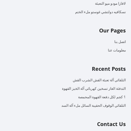
لافازا مودو ميو التعبئة
نسكافيه دولتشي غوستو ملء الختم
Our Pages
اتصل بنا
معلومات عنا
Recent Posts
التلقائي آلة تعبئة القش الشرب القش
التدفئة الغاز تسخين كهربائي آلة الخبز القهوة
1 كجم لكل دفعة القهوة المحمصة
التلقائي الوقوف الحقيبة السائل ملء آلة السد
Contact Us