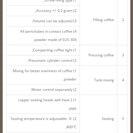
1) Screw filling type;
2) Accuracy +/- 0.2 gram;
Filling coffee
2
3) Volume can be adjusted;
4) All parts/tubes in contact coffee
powder made of SUS-304.
1) Compacting coffee tight;
Pressing coffee
3
2) Pneumatic cylinder control.
1) Mixing for better evenness of coffee
powder;
Tank mixing
4
2) Motor control separately.
1) 2 copper sealing heads with heat
pipe;
2) Sealing temperature is adjustable: 0-
Sealing
5
400°C;